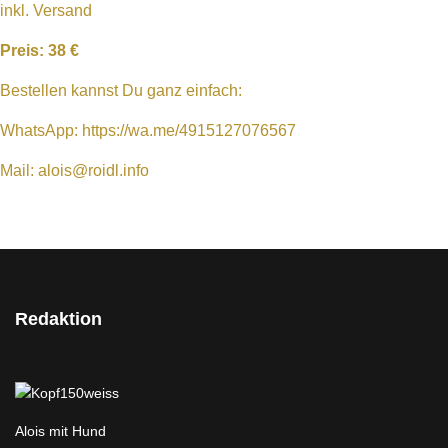
inkl. Versand
Preis: 38 €
Bestellen kannst Du ganz einfach:
WhatsApp:
https://wa.me/4915127076567
Mail:
alois@roidl.info
Redaktion
Alois mit Hund