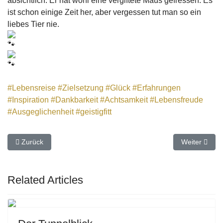
absichtlich. Er hat wohl eine vergiftete Maus gefressen. Es
ist schon einige Zeit her, aber vergessen tut man so ein
liebes Tier nie.
#Lebensreise
#Zielsetzung
#Glück
#Erfahrungen
#Inspiration
#Dankbarkeit
#Achtsamkeit
#Lebensfreude
#Ausgeglichenheit
#geistigfitt
Vorheriger Beitrag: Meine geschichtliche Faszination
Nächster Bei
Zurück
Weiter
Related Articles
Previous
Next