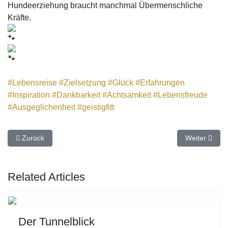
Hundeerziehung braucht manchmal Übermenschliche
Kräfte.
#Lebensreise
#Zielsetzung
#Glück
#Erfahrungen
#Inspiration
#Dankbarkeit
#Achtsamkeit
#Lebensfreude
#Ausgeglichenheit
#geistigfitt
Vorheriger Beitrag: Um attraktive Lippen zu haben, sprich nette W
Nächster Bei
Zurück
Weiter
Related Articles
Previous
Next
Der Tunnelblick